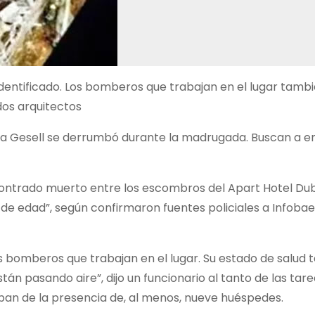
 identificado. Los bomberos que trabajan en el lugar tamb
 dos arquitectos
illa Gesell se derrumbó durante la madrugada. Buscan a en
contrado muerto entre los escombros del Apart Hotel Du
os de edad”, según confirmaron fuentes policiales a Infobae
os bomberos que trabajan en el lugar. Su estado de salu
án pasando aire”, dijo un funcionario al tanto de las tare
laban de la presencia de, al menos, nueve huéspedes.