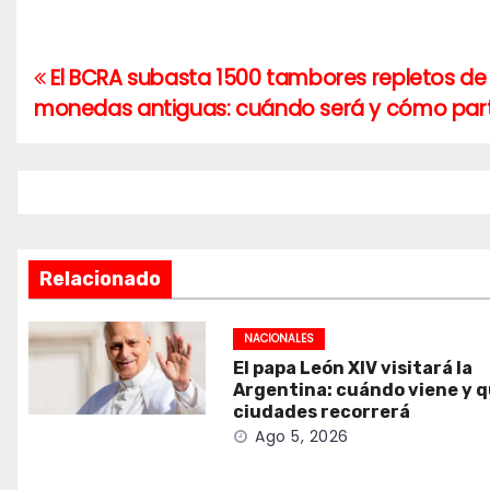
El BCRA subasta 1500 tambores repletos de 
Navegación
monedas antiguas: cuándo será y cómo part
de
entradas
Relacionado
NACIONALES
El papa León XIV visitará la
Argentina: cuándo viene y 
ciudades recorrerá
Ago 5, 2026