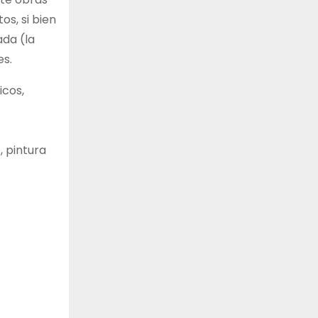
os, si bien
ada (la
es.
icos,
, pintura