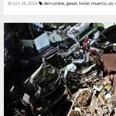
Oct 29, 2024
derrumbe
,
gesel
,
hotel
,
muerto
,
un
,