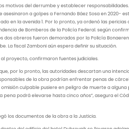
 los motivos del derrumbe y establecer responsabilidades. 
que asesinaron a golpes a Fernando Báez Sosa en 2020- es
do en la avenida 1. Por lo pronto, ya ordenó las pericias d
ndencia de Bomberos de la Policía Federal. según confir
nos dos obreros fueron demorados por la Policía Bonaeren
 La fiscal Zamboni aún espera definir su situación.
 al proyecto, confirmaron fuentes judiciales.
 que, por lo pronto, las autoridades descartan una intenci
responsables de la obra podrían enfrentar penas de cárcel
 u omisión culpable pusiere en peligro de muerte a alguna
a pena podrá elevarse hasta cinco años”, asegura el Cód
regó los documentos de la obra a la Justicia.
 dentro del edificio del hotel Dubrovnik se llevaron adela