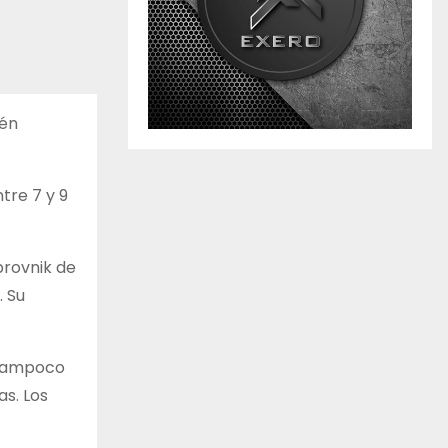
ién
tre 7 y 9
brovnik de
. Su
d tampoco
as. Los