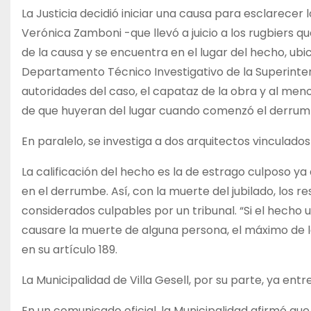
La Justicia decidió iniciar una causa para esclarecer
Verónica Zamboni -que llevó a juicio a los rugbiers 
de la causa y se encuentra en el lugar del hecho, ubica
Departamento Técnico Investigativo de la Superinte
autoridades del caso, el capataz de la obra y al me
de que huyeran del lugar cuando comenzó el derrumbe.
En paralelo, se investiga a dos arquitectos vinculados
La calificación del hecho es la de estrago culposo ya
en el derrumbe. Así, con la muerte del jubilado, los 
considerados culpables por un tribunal. “Si el hecho
causare la muerte de alguna persona, el máximo de l
en su artículo 189.
La Municipalidad de Villa Gesell, por su parte, ya ent
En un comunicado oficial, la Municipalidad afirmó que