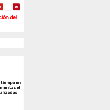
ción del
e tiempo en
rmentas el
ralizadas