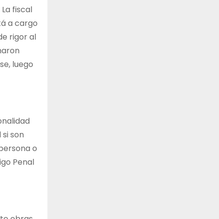
La fiscal
tá a cargo
e rigor al
maron
se, luego
onalidad
 si son
 persona o
igo Penal
nte obras