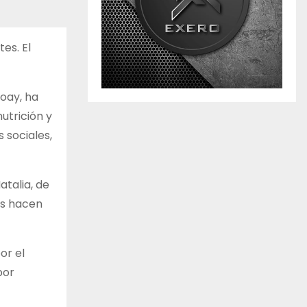
es. El
oay, ha
nutrición y
 sociales,
talia, de
es hacen
or el
por