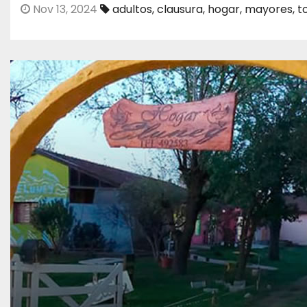
Nov 13, 2024
adultos
,
clausura
,
hogar
,
mayores
,
t