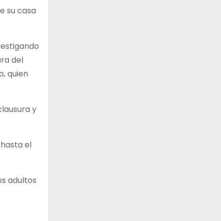
de su casa
vestigando
ura del
o, quien
clausura y
 hasta el
os adultos