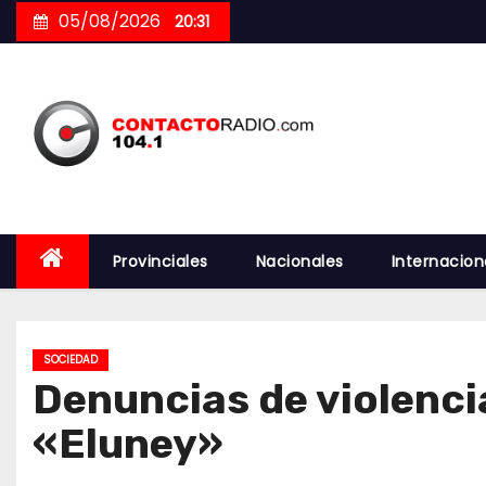
Skip
05/08/2026
20:31
to
content
Provinciales
Nacionales
Internacion
SOCIEDAD
Denuncias de violenci
«Eluney»