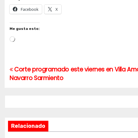
Facebook
X
Me gusta esto:
Cargando...
Corte programado este viernes en Villa Amal
Navegación
Navarro Sarmiento
de
entradas
Relacionado