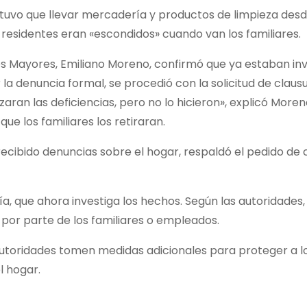
 tuvo que llevar mercadería y productos de limpieza des
s residentes eran «escondidos» cuando van los familiares.
ltos Mayores, Emiliano Moreno, confirmó que ya estaban in
r la denuncia formal, se procedió con la solicitud de claus
aran las deficiencias, pero no lo hicieron», explicó Moren
que los familiares los retiraran.
recibido denuncias sobre el hogar, respaldó el pedido de 
a, que ahora investiga los hechos. Según las autoridades,
or parte de los familiares o empleados.
s autoridades tomen medidas adicionales para proteger a l
l hogar.