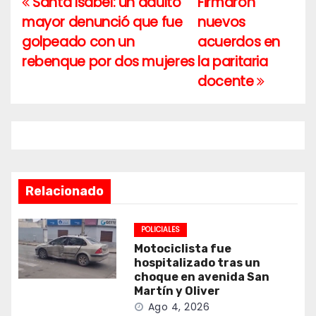
Santa Isabel: un adulto
Firmaron
Navegación
mayor denunció que fue
nuevos
de
golpeado con un
acuerdos en
entradas
rebenque por dos mujeres
la paritaria
docente
Relacionado
POLICIALES
Motociclista fue
hospitalizado tras un
choque en avenida San
Martín y Oliver
Ago 4, 2026