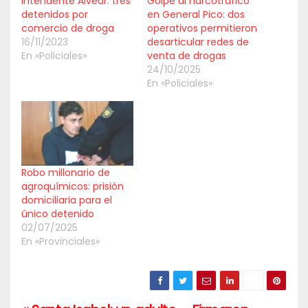
Intendente Alvear: tres
Golpe al narcotráfico
detenidos por
en General Pico: dos
comercio de droga
operativos permitieron
16/11/2023
desarticular redes de
En «Policiales»
venta de drogas
24/10/2025
En «Policiales»
Robo millonario de
agroquímicos: prisión
domiciliaria para el
único detenido
02/07/2025
En «Provinciales»