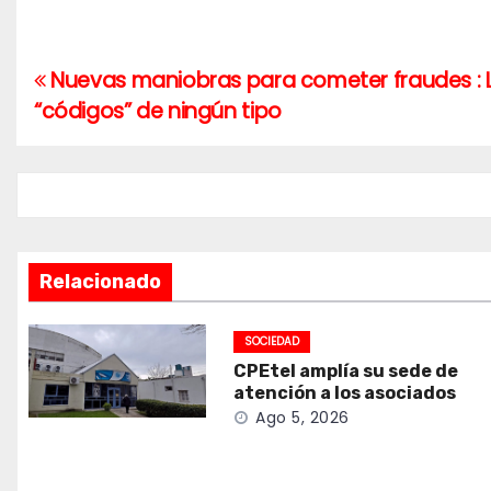
Nuevas maniobras para cometer fraudes : La
Navegación
“códigos” de ningún tipo
de
entradas
Relacionado
SOCIEDAD
CPEtel amplía su sede de
atención a los asociados
Ago 5, 2026