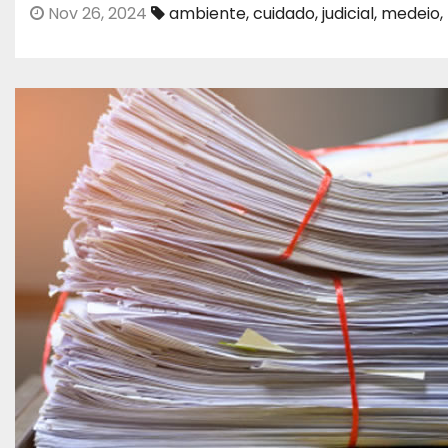
Nov 26, 2024
ambiente
,
cuidado
,
judicial
,
medeio
,