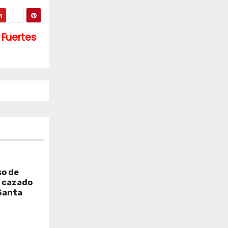
 Fuertes
so de
í cazado
Santa