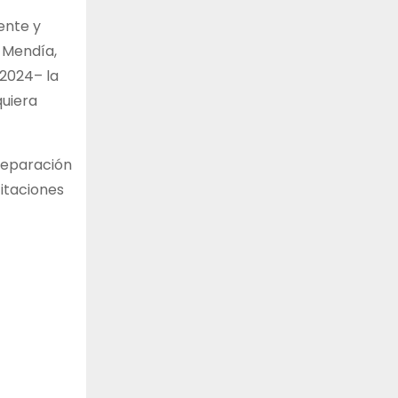
ente y
 Mendía,
/2024– la
quiera
 separación
citaciones