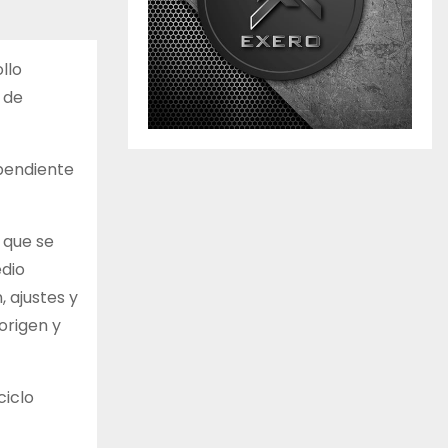
llo
 de
ependiente
 que se
edio
, ajustes y
origen y
ciclo