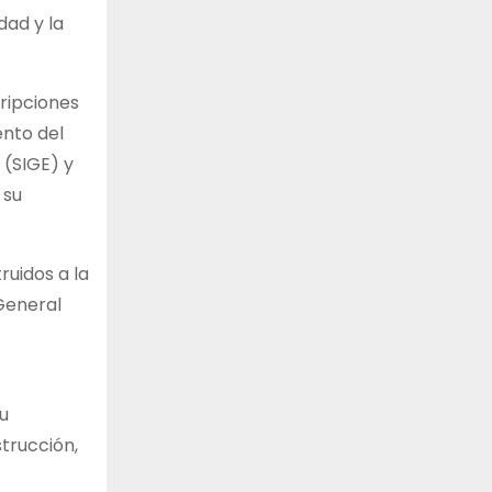
dad y la
cripciones
ento del
 (SIGE) y
 su
ruidos a la
General
u
strucción,