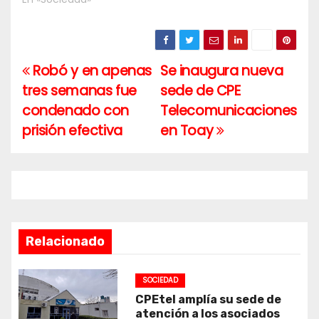
Robó y en apenas
Se inaugura nueva
Navegación
tres semanas fue
sede de CPE
de
condenado con
Telecomunicaciones
entradas
prisión efectiva
en Toay
Relacionado
SOCIEDAD
CPEtel amplía su sede de
atención a los asociados