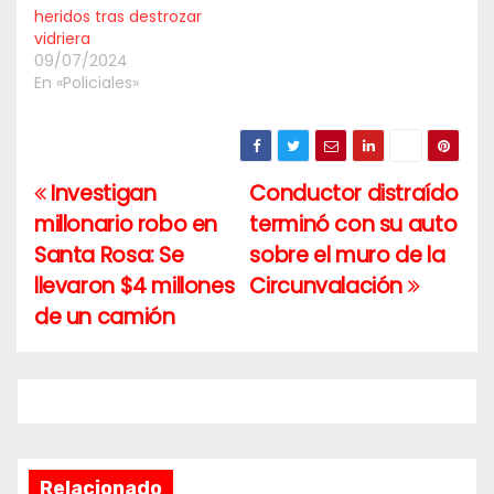
heridos tras destrozar
vidriera
09/07/2024
En «Policiales»
Investigan
Conductor distraído
Navegación
millonario robo en
terminó con su auto
de
Santa Rosa: Se
sobre el muro de la
entradas
llevaron $4 millones
Circunvalación
de un camión
Relacionado