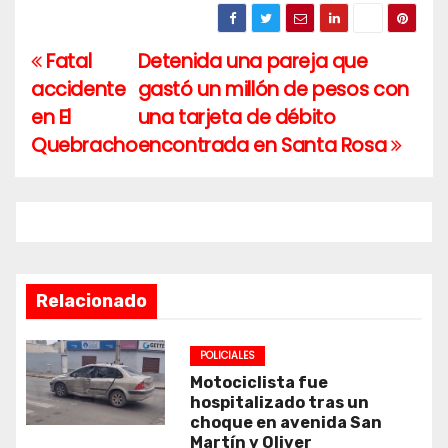
Fatal
Detenida una pareja que
Navegación
accidente
gastó un millón de pesos con
de
en El
una tarjeta de débito
entradas
Quebracho
encontrada en Santa Rosa
Relacionado
POLICIALES
Motociclista fue
hospitalizado tras un
choque en avenida San
Martín y Oliver