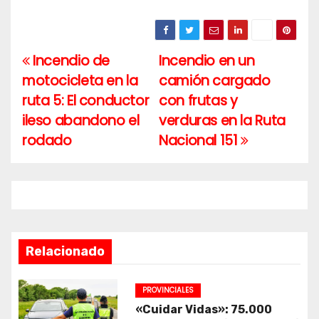
Incendio de
Incendio en un
Navegación
motocicleta en la
camión cargado
de
ruta 5: El conductor
con frutas y
entradas
ileso abandono el
verduras en la Ruta
rodado
Nacional 151
Relacionado
PROVINCIALES
«Cuidar Vidas»: 75.000