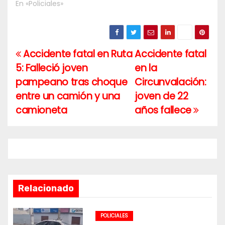
En «Policiales»
Accidente fatal en Ruta
Accidente fatal
Navegación
5: Falleció joven
en la
de
pampeano tras choque
Circunvalación:
entradas
entre un camión y una
joven de 22
camioneta
años fallece
Relacionado
POLICIALES