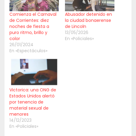
Comienza el Carnaval
Abusador detenido en
de Corrientes: diez
la ciudad bonaerense
noches de fiesta a
de Lincoln
puro ritmo, brillo y
13/05/2026
color
En «Policiales»
26/01/2024
En «Espectáculos»
Victorica: una ONG de
Estados Unidos alertó
por tenencia de
material sexual de
menores
14/12/2023
En «Policiales»