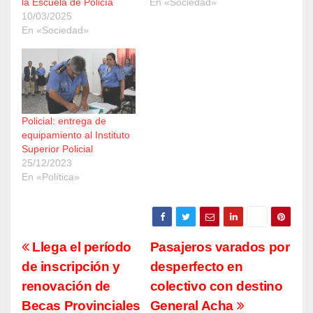
la Escuela de Policía
En «Sociedad»
10/03/2025
En «Sociedad»
Policial: entrega de
equipamiento al Instituto
Superior Policial
25/12/2023
En «Política»
Navegación
Llega el período
Pasajeros varados por
de inscripción y
desperfecto en
de
renovación de
colectivo con destino
entradas
Becas Provinciales
General Acha