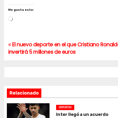
Me gusta esto:
Cargando...
El nuevo deporte en el que Cristiano Ronald
Navegación
invertirá 5 millones de euros
de
entradas
Relacionado
DEPORTES
Inter llegó a un acuerdo