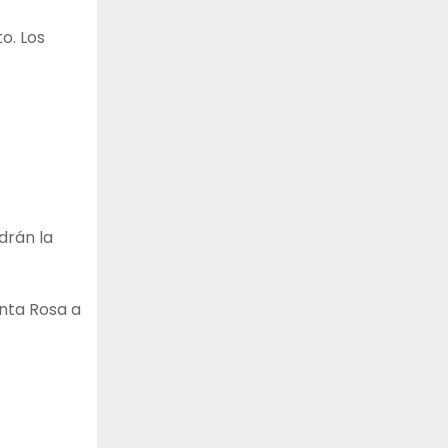
o. Los
drán la
anta Rosa a