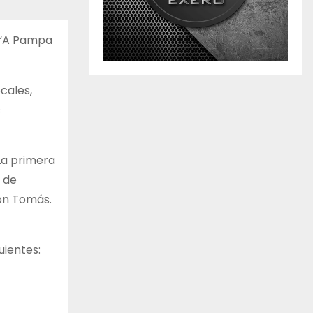
n “A Pampa
ocales,
s
La primera
3 de
Don Tomás.
uientes: