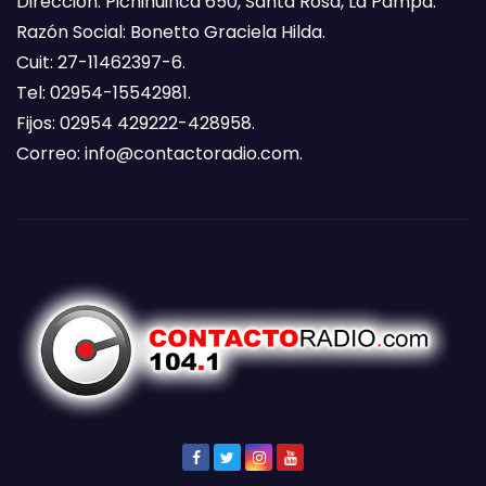
Dirección: Pichihuinca 650, Santa Rosa, La Pampa.
Razón Social: Bonetto Graciela Hilda.
Cuit: 27-11462397-6.
Tel: 02954-15542981.
Fijos: 02954 429222-428958.
Correo:
info@contactoradio.com
.