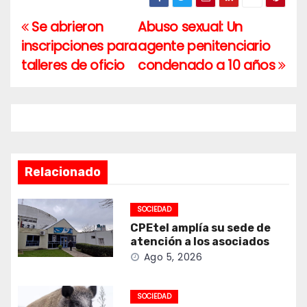
Se abrieron
Abuso sexual: Un
Navegación
inscripciones para
agente penitenciario
de
talleres de oficio
condenado a 10 años
entradas
Relacionado
SOCIEDAD
CPEtel amplía su sede de
atención a los asociados
Ago 5, 2026
SOCIEDAD