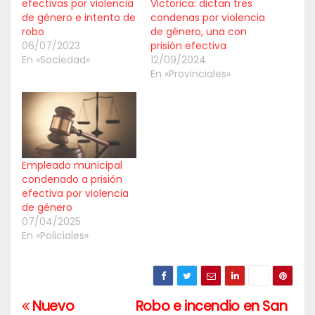
efectivas por violencia
Victorica: dictan tres
de género e intento de
condenas por violencia
robo
de género, una con
06/07/2023
prisión efectiva
En «Sociedad»
12/09/2024
En «Provinciales»
Empleado municipal
condenado a prisión
efectiva por violencia
de género
07/04/2025
En «Policiales»
Nuevo
Robo e incendio en San
Navegación