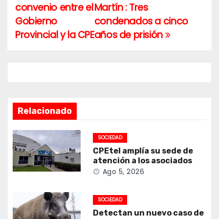
convenio entre el
Martín : Tres
de
Gobierno
condenados a cinco
entradas
Provincial y la CPE
años de prisión
Relacionado
SOCIEDAD
CPEtel amplía su sede de
atención a los asociados
Ago 5, 2026
SOCIEDAD
Detectan un nuevo caso de