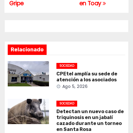
entradas
Gripe
en Toay
Relacionado
SOCIEDAD
CPEtel amplía su sede de
atención a los asociados
Ago 5, 2026
SOCIEDAD
Detectan un nuevo caso de
triquinosis en un jabalí
cazado durante un torneo
en Santa Rosa