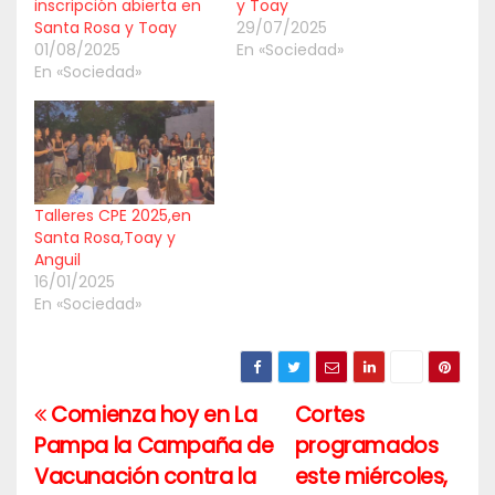
inscripción abierta en
y Toay
Santa Rosa y Toay
29/07/2025
01/08/2025
En «Sociedad»
En «Sociedad»
Talleres CPE 2025,en
Santa Rosa,Toay y
Anguil
16/01/2025
En «Sociedad»
Comienza hoy en La
Cortes
Navegación
Pampa la Campaña de
programados
de
Vacunación contra la
este miércoles,