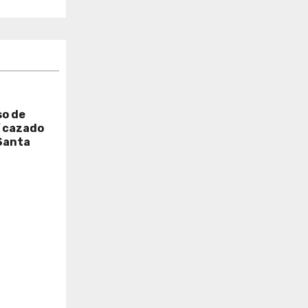
so de
í cazado
Santa