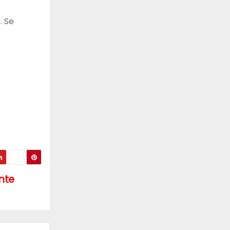
. Se
nte