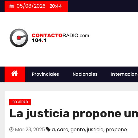
Skip
05/08/2026
20:44
to
content
Provinciales
Nacionales
Internacion
SOCIEDAD
La justicia propone u
Mar 23, 2025
a
,
cara
,
gente
,
justicia
,
propone