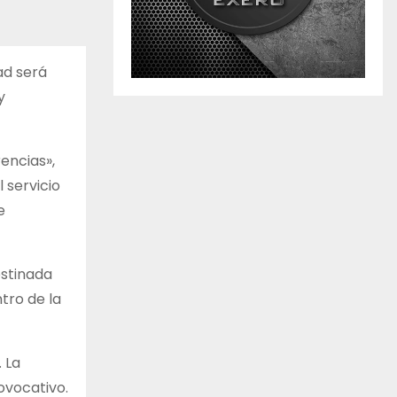
ad será
y
encias»,
 servicio
e
estinada
tro de la
 La
ovocativo.