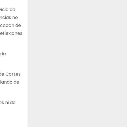
icio de
encias no
, coach de
Reflexiones
 de
 de Cortes
blando de
es ni de