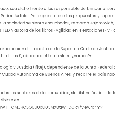
do, sea dicho frente a los responsable de brindar el serv
el Poder Judicial. Por supuesto que las propuestas y suger
e la sociedad se sienta escuchada», remarcó Jajamovich
TED y autora de los libros «Agilidad en 4 estaciones» y «
rticipación del ministro de la Suprema Corte de Justicia
tir de las 9, abordará el tema «Inno ¿vamos?».
ología y Justicia (Ifitej), dependiente de la Junta Federal
 y Ciudad Autónoma de Buenos Aires, y recorre el país ha
todos los sectores de la comunidad, sin distinción de edad
ribirse en
ygT9WT_OM3HC3O0U0oui03MX8tlW-DCRY/viewform?