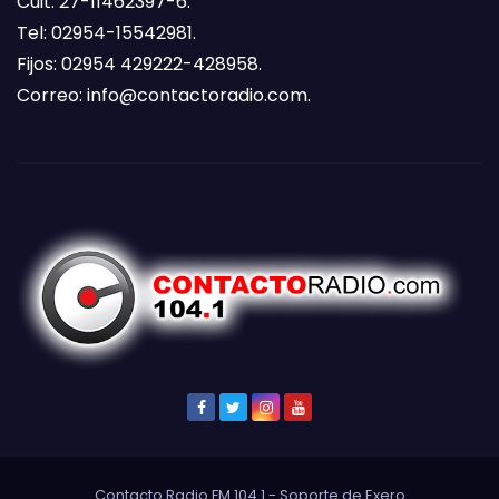
Cuit: 27-11462397-6.
Tel: 02954-15542981.
Fijos: 02954 429222-428958.
Correo:
info@contactoradio.com
.
Contacto Radio FM 104.1 - Soporte de
Exero