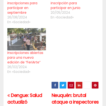
inscripciones para
inscripción para
participar en
participar en junio
septiembre
20/05/2024
26/08/2024
En «Sociedad»
En «Sociedad»
Inscripciones abiertas
para una nueva
edición de “FeriArte”
26/02/2024
En «Sociedad»
Dengue: Salud
Neuquén: brutal
Navegación
actualizó
ataque a inspectores