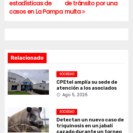
de
estadísticas de
de tránsito por una
entradas
casos en La Pampa
multa
Relacionado
SOCIEDAD
CPEtel amplía su sede de
atención a los asociados
Ago 5, 2026
SOCIEDAD
Detectan un nuevo caso de
triquinosis en un jabalí
cazado durante un torneo