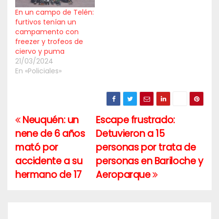
En un campo de Telén:
furtivos tenían un
campamento con
freezer y trofeos de
ciervo y puma
21/03/2024
En «Policiales»
Neuquén: un
Escape frustrado:
Navegación
nene de 6 años
Detuvieron a 15
de
mató por
personas por trata de
entradas
accidente a su
personas en Bariloche y
hermano de 17
Aeroparque