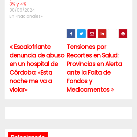
3% y 4%
30/06/2024
En «Nacionales»
Escalofriante
Tensiones por
Navegación
denuncia de abuso
Recortes en Salud:
de
en un hospital de
Provincias en Alerta
entradas
Córdoba: «Esta
ante la Falta de
noche me va a
Fondos y
violar»
Medicamentos