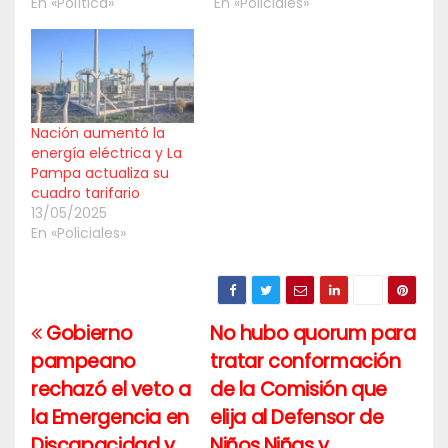
En «Política»
En «Policiales»
Nación aumentó la
energía eléctrica y La
Pampa actualiza su
cuadro tarifario
13/05/2025
En «Policiales»
Gobierno
No hubo quorum para
Navegación
pampeano
tratar conformación
de
rechazó el veto a
de la Comisión que
entradas
la Emergencia en
elija al Defensor de
Discapacidad y
Niños,Niñas y