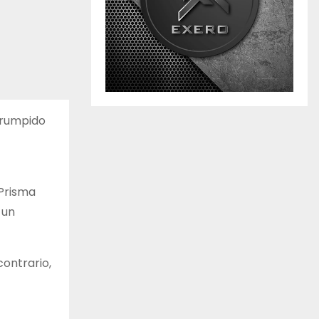
rrumpido
 Prisma
 un
contrario,