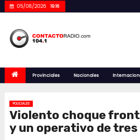
Skip
05/08/2026
19:16
to
content
Provinciales
Nacionales
Internacion
POLICIALES
Violento choque fronta
y un operativo de tres