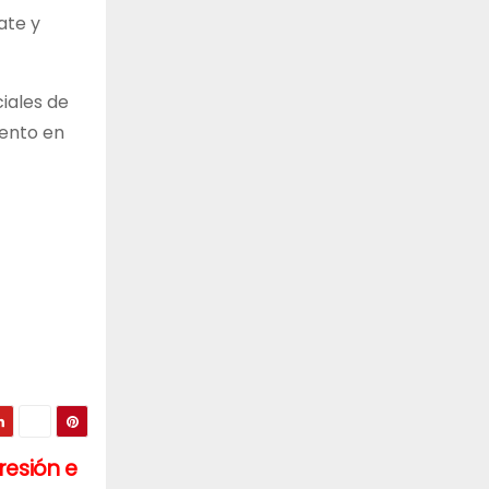
ate y
ciales de
mento en
resión e