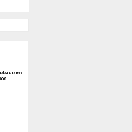
robado en
dos