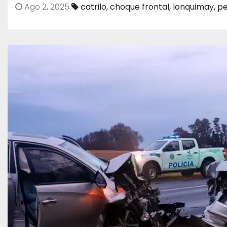
Ago 2, 2025
catrilo
,
choque frontal
,
lonquimay
,
pe