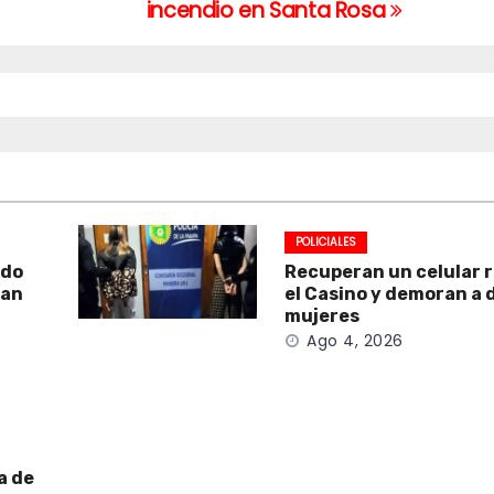
incendio en Santa Rosa
POLICIALES
ado
Recuperan un celular 
San
el Casino y demoran a 
mujeres
Ago 4, 2026
a de