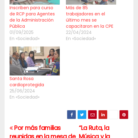
Inscriben para curso
Más de 85
de RCP para Agentes
trabajadores en el
de la Administración
último mes se
Pública
capacitaron en la CPE
01/09/2025
22/04/2024
En «Sociedad»
En «Sociedad»
Santa Rosa
cardioprotegida
25/06/2024
En «Sociedad»
Por más familias
“La Ruta, la
Navegación
reunidas en la mesa de
Música y la