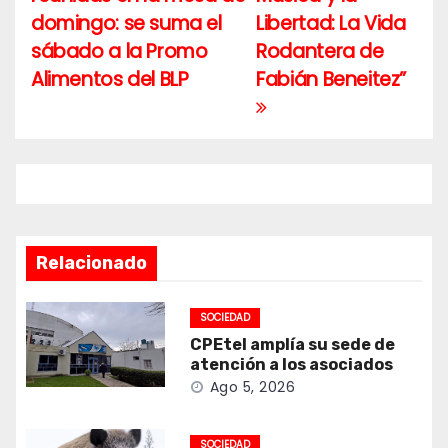
de
domingo: se suma el
Libertad: La Vida
entradas
sábado a la Promo
Rodantera de
Alimentos del BLP
Fabián Beneitez”
Relacionado
SOCIEDAD
CPEtel amplía su sede de
atención a los asociados
Ago 5, 2026
SOCIEDAD