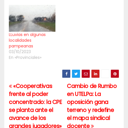
LLuvias en algunas
localidades
pampeanas
03/10/2023
En «Provinciales»
«Cooperativas
Cambio de Rumbo
Navegación
frente al poder
en UTELPa: La
de
concentrado: la CPE
oposición gana
entradas
se planta ante el
terreno y redefine
avance de los
el mapa sindical
grandes jugadores»
docente