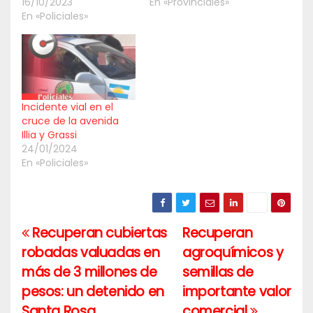
16/10/2023
En «Provinciales»
En «Policiales»
Incidente vial en el
cruce de la avenida
Illia y Grassi
24/01/2024
En «Policiales»
Recuperan cubiertas
Recuperan
Navegación
robadas valuadas en
agroquímicos y
de
más de 3 millones de
semillas de
entradas
pesos: un detenido en
importante valor
Santa Rosa
comercial