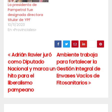
La presidenta de
Pampetrol fue
designada directora
titular de YPF
10/11/2023
En «Provinciales»
Adrián Ravier juró
Ambiente trabaja
Navegación
como Diputado
para fortalecer la
de
Nacional y marca un
Gestión Integral de
entradas
hito para el
Envases Vacíos de
liberalismo
Fitosanitarios
pampeano