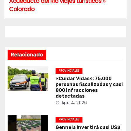
entradas
Acueducto del Río
viajes turísticos
Colorado
Relacionado
PROVINCIALES
«Cuidar Vidas»: 75.000
personas fiscalizadas y casi
800 infracciones
detectadas
Ago 4, 2026
PROVINCIALES
Genneia invertirá casi US$