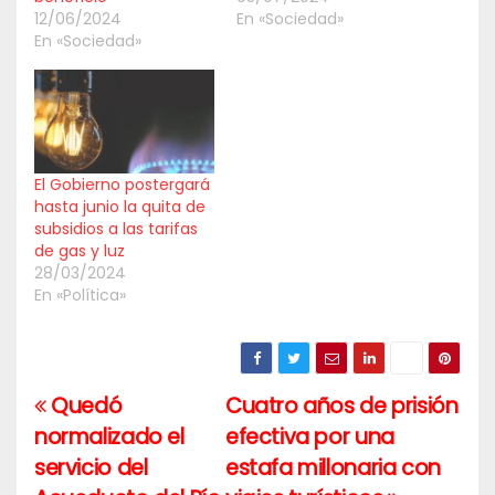
12/06/2024
En «Sociedad»
En «Sociedad»
El Gobierno postergará
hasta junio la quita de
subsidios a las tarifas
de gas y luz
28/03/2024
En «Política»
Quedó
Cuatro años de prisión
Navegación
normalizado el
efectiva por una
de
servicio del
estafa millonaria con