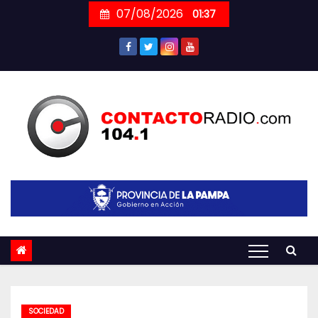
Skip
07/08/2026
01:37
to
content
SOCIEDAD