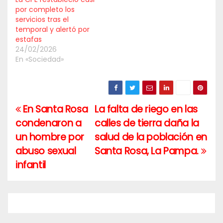
por completo los
servicios tras el
temporal y alertó por
estafas
24/02/2026
En «Sociedad»
En Santa Rosa
La falta de riego en las
Navegación
condenaron a
calles de tierra daña la
de
un hombre por
salud de la población en
entradas
abuso sexual
Santa Rosa, La Pampa.
infantil