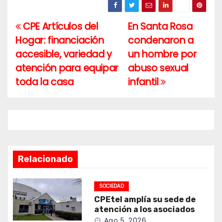
CPE Artículos del
En Santa Rosa
Navegación
Hogar: financiación
condenaron a
de
accesible, variedad y
un hombre por
entradas
atención para equipar
abuso sexual
toda la casa
infantil
Relacionado
SOCIEDAD
CPEtel amplía su sede de
atención a los asociados
Ago 5, 2026