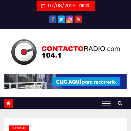
Skip
07/08/2026
08:10
to
content
SOCIEDAD