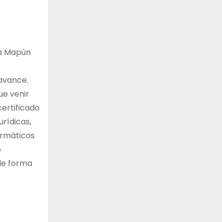
ma Mapún
 avance.
ue venir
certificado
rídicas,
ormáticos
b
 de forma