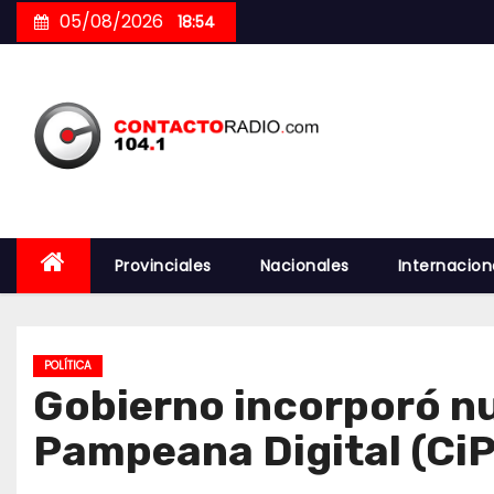
Skip
05/08/2026
18:54
to
content
Provinciales
Nacionales
Internacion
POLÍTICA
Gobierno incorporó nu
Pampeana Digital (CiP