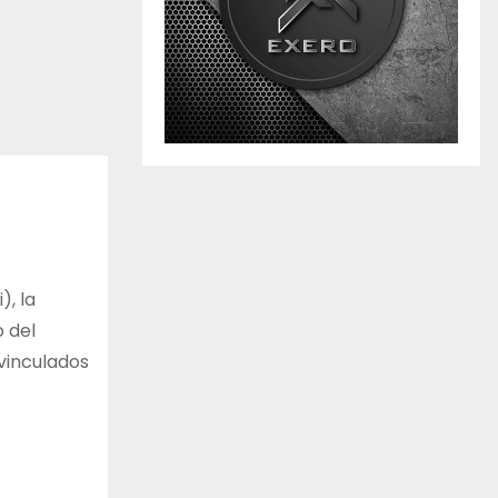
), la
o del
 vinculados