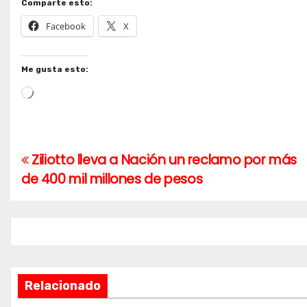
Comparte esto:
Facebook
X
Me gusta esto:
Cargando...
Ziliotto lleva a Nación un reclamo por más
Navegación
de 400 mil millones de pesos
de
entradas
Relacionado