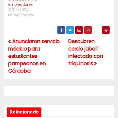
empleadores
13/05/2024
En «Sociedad»
Anunciaron servicio
Descubren
Navegación
médico para
cerdo jabalí
de
estudiantes
infectado con
entradas
pampeanos en
triquinosis
Córdoba
Relacionado