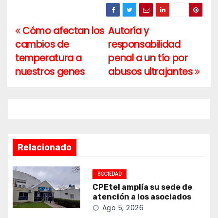
Cómo afectan los
Autoría y
Navegación
cambios de
responsabilidad
de
temperatura a
penal a un tío por
entradas
nuestros genes
abusos ultrajantes
Relacionado
SOCIEDAD
CPEtel amplía su sede de
atención a los asociados
Ago 5, 2026