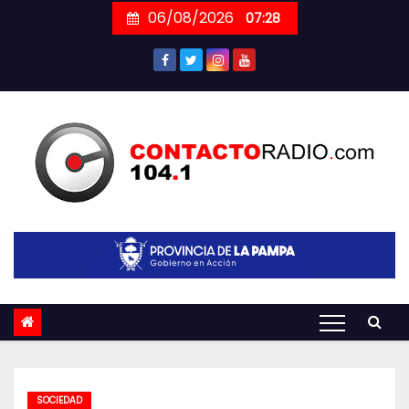
Skip
06/08/2026
07:28
to
content
SOCIEDAD