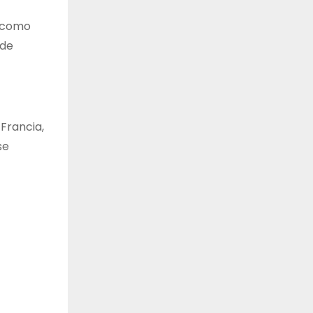
s como
 de
Francia,
se