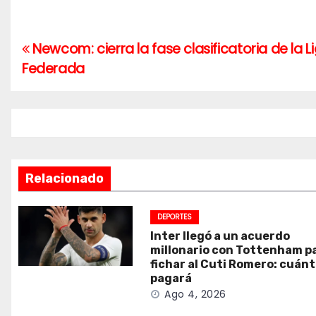
Newcom: cierra la fase clasificatoria de la L
Navegación
Federada
de
entradas
Relacionado
DEPORTES
Inter llegó a un acuerdo
millonario con Tottenham p
fichar al Cuti Romero: cuán
pagará
Ago 4, 2026