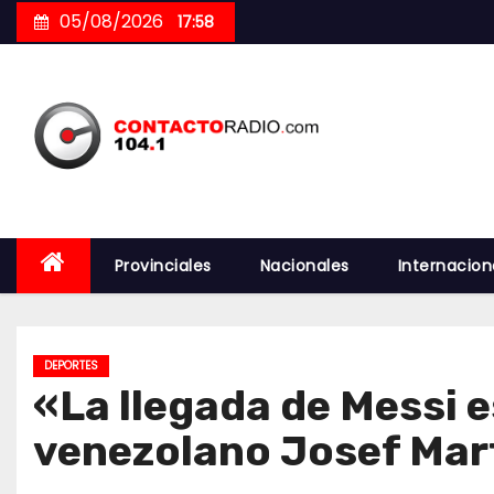
Skip
05/08/2026
17:58
to
content
Provinciales
Nacionales
Internacion
DEPORTES
«La llegada de Messi e
venezolano Josef Mar