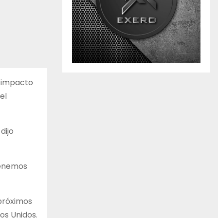
n impacto
el
dijo
Tenemos
 próximos
os Unidos.