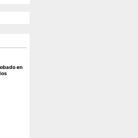
robado en
dos