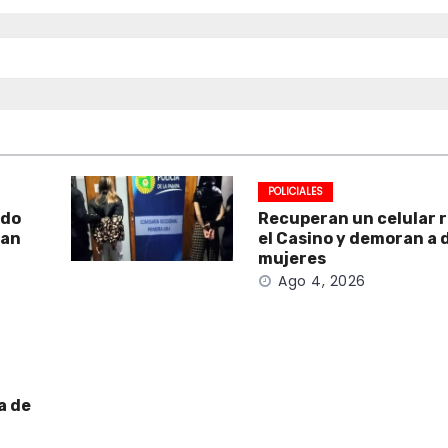
POLICIALES
ado
Recuperan un celular 
San
el Casino y demoran a 
mujeres
Ago 4, 2026
a de