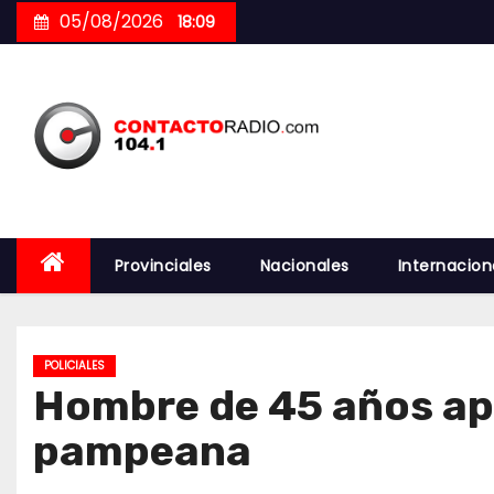
Skip
05/08/2026
18:09
to
content
Provinciales
Nacionales
Internacion
POLICIALES
Hombre de 45 años apu
pampeana