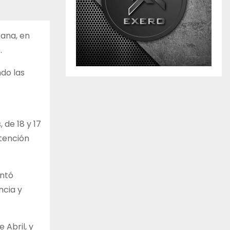
ana, en
.
ndo las
de 18 y 17
atención
entó
ncia y
 Abril, y