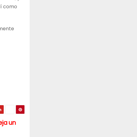
sí como
rmente
eja un