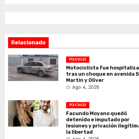
de
entradas
Relacionado
POLICIALES
Motociclista fue hospitaliz
tras un choque en avenida 
Martín y Oliver
Ago 4, 2026
POLICIALES
Facundo Moyano quedó
detenido e imputado por
lesiones y privación ilegítim
la libertad