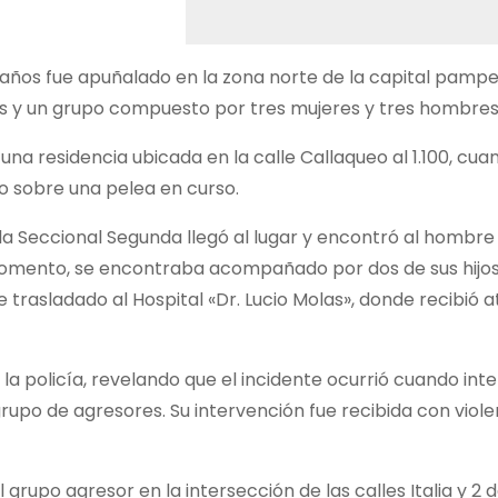
ños fue apuñalado en la zona norte de la capital pampe
os y un grupo compuesto por tres mujeres y tres hombres
una residencia ubicada en la calle Callaqueo al 1.100, cua
o sobre una pelea en curso.
e la Seccional Segunda llegó al lugar y encontró al hombre
omento, se encontraba acompañado por dos de sus hijos, 
trasladado al Hospital «Dr. Lucio Molas», donde recibió 
la policía, revelando que el incidente ocurrió cuando int
 grupo de agresores. Su intervención fue recibida con viole
 grupo agresor en la intersección de las calles Italia y 2 de