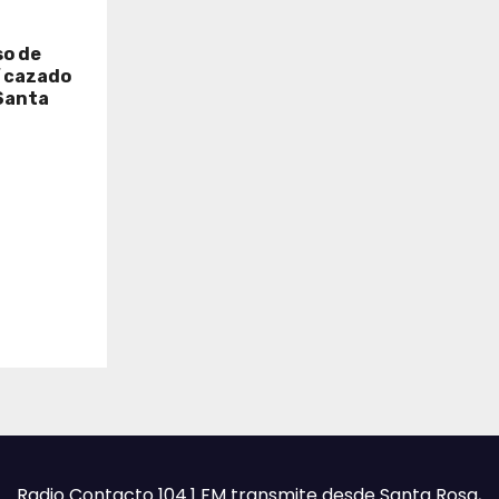
so de
í cazado
Santa
Radio Contacto 104.1 FM transmite desde Santa Rosa,