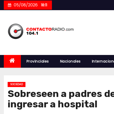
Skip
05/08/2026
18:11
to
content
Provinciales
Nacionales
Internacion
SOCIEDAD
Sobreseen a padres de
ingresar a hospital