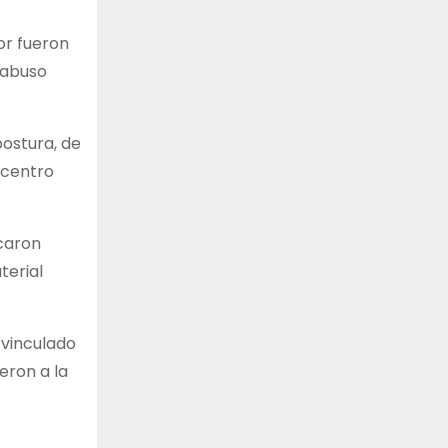
or fueron
 abuso
ostura, de
 centro
icaron
terial
 vinculado
eron a la