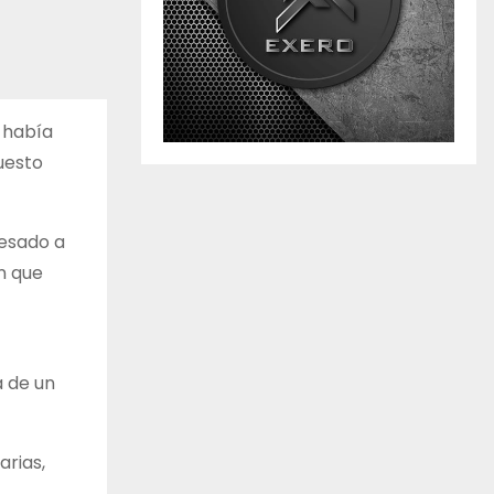
 había
uesto
resado a
n que
a de un
arias,