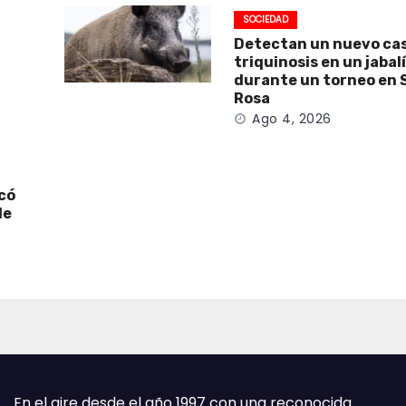
SOCIEDAD
Detectan un nuevo ca
triquinosis en un jabal
durante un torneo en 
Rosa
Ago 4, 2026
icó
de
En el aire desde el año 1997 con una reconocida