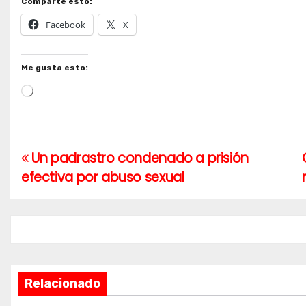
Comparte esto:
Facebook
X
Me gusta esto:
Cargando...
Un padrastro condenado a prisión
Navegación
efectiva por abuso sexual
de
entradas
Relacionado