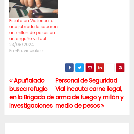
Estafa en Victorica: a
una jubilada le sacaron
un millón de pesos en
un engaño virtual
23/08/2024
En «Provinciales»
Apuñalado
Personal de Seguridad
Navegación
busca refugio
Vial incauta carne ilegal,
de
en la Brigada de
arma de fuego y millón y
entradas
Investigaciones
medio de pesos