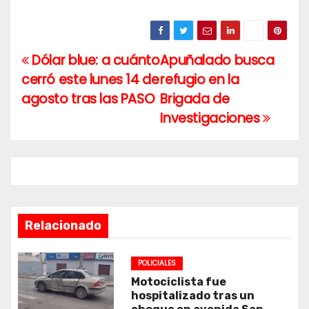
Dólar blue: a cuánto
Apuñalado busca
Navegación
cerró este lunes 14 de
refugio en la
de
agosto tras las PASO
Brigada de
entradas
Investigaciones
Relacionado
POLICIALES
Motociclista fue
hospitalizado tras un