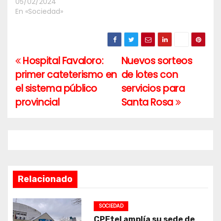
05/02/2024
En «Sociedad»
Hospital Favaloro:
Nuevos sorteos
Navegación
primer cateterismo en
de lotes con
de
el sistema público
servicios para
entradas
provincial
Santa Rosa
Relacionado
SOCIEDAD
CPEtel amplía su sede de