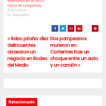
lesionados en la ruta 5
cerca de Lonquimay
21/07/2024
En «Policiales»
Robo piraña: diez
Dos pampeanos
Navegación
delincuentes
murieron en
de
arrasaron un
Corrientes tras un
entradas
negocio en Rodeo
choque entre un auto
del Medio
y un camión
Relacionado