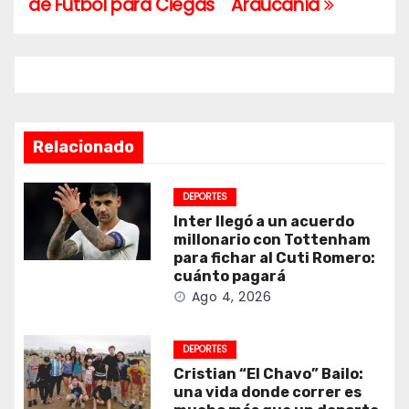
entradas
de Fútbol para Ciegas
Araucanía
Relacionado
DEPORTES
Inter llegó a un acuerdo
millonario con Tottenham
para fichar al Cuti Romero:
cuánto pagará
Ago 4, 2026
DEPORTES
Cristian “El Chavo” Bailo:
una vida donde correr es