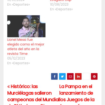
En «Deportes»
10/08/2023
En «Deportes»
Lionel Messi fue
elegido como el mejor
atleta del año en la
revista Time
05/12/2023
En «Deportes»
Histórico: las
La Pampa en el
Navegación
Murciélagas salieron
lanzamiento de
de
campeonas del Mundial
los Juegos de la