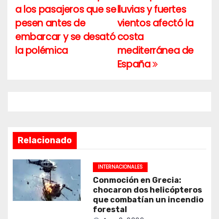
a los pasajeros que se
lluvias y fuertes
de
pesen antes de
vientos afectó la
entradas
embarcar y se desató
costa
la polémica
mediterránea de
España
Relacionado
INTERNACIONALES
Conmoción en Grecia:
chocaron dos helicópteros
que combatían un incendio
forestal