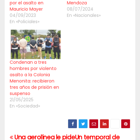
por el asalto en
Mendoza
Mauricio Mayer
08/07/2024
04/09/2023
En «Nacionales»
En «Policiales»
Condenan a tres
hombres por violento
asalto a la Colonia
Menonita: recibieron
tres años de prisión en
suspenso
21/05/2025
En «Sociedad»
Una aerolínea le pide
Un temporal de
Navegación