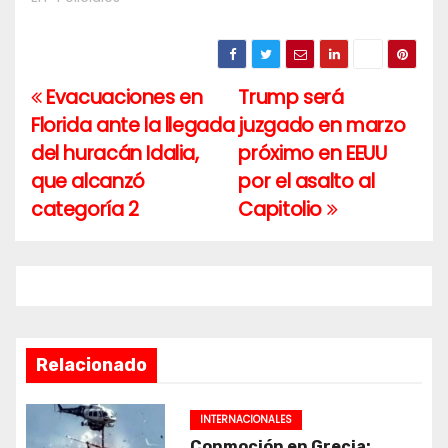
Evacuaciones en
Trump será
Navegación
Florida ante la llegada
juzgado en marzo
de
del huracán Idalia,
próximo en EEUU
entradas
que alcanzó
por el asalto al
categoría 2
Capitolio
Relacionado
INTERNACIONALES
Conmoción en Grecia: