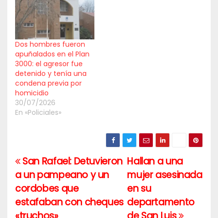
Dos hombres fueron
apuñalados en el Plan
3000: el agresor fue
detenido y tenía una
condena previa por
homicidio
30/07/2026
En «Policiales»
San Rafael: Detuvieron
Hallan a una
Navegación
a un pampeano y un
mujer asesinada
de
cordobes que
en su
entradas
estafaban con cheques
departamento
«truchos»
de San Luis