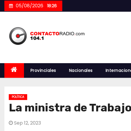
Skip
05/08/2026
18:26
to
content
Provinciales
Nacionales
Internacion
POLÍTICA
La ministra de Trabajo
Sep 12, 2023