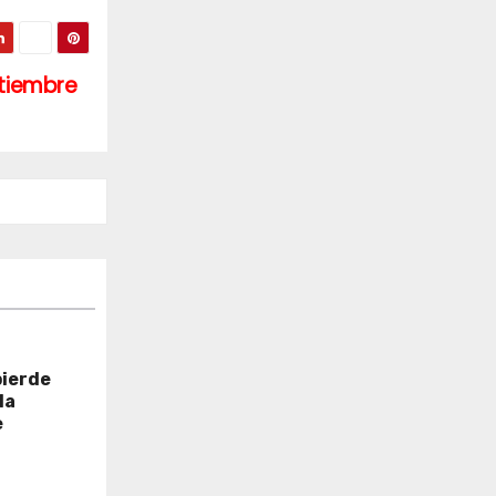
etiembre
pierde
la
e