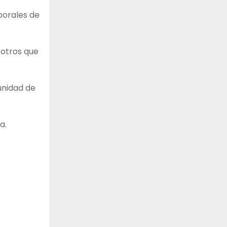
borales de
 otros que
unidad de
a.