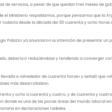
s de servicios, a pesar de que quedan tres meses de gob
e el Ministerio respaldamos, porque pensamos que la Ar
r todavía desde la década del 30 cuarenta y ocho horas 
rgio Palazzo ya anunciaron su intención de presentar un 
do, debería ir reduciéndose y tendiendo a converger con
 llevada a «alrededor de cuarenta horas» y señaló que «a
países más desarrollados».
nta y ocho a cuarenta y cuatro, y de cuarenta y cuatro
 donde es una de las pocas áreas del mundo laboral en 
cionaria en declaraciones radiales.