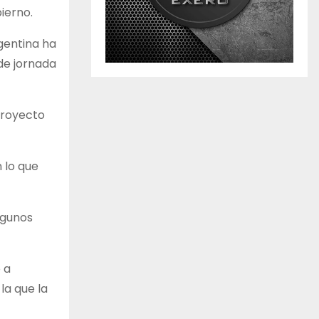
ierno.
gentina ha
de jornada
proyecto
 lo que
lgunos
 a
la que la