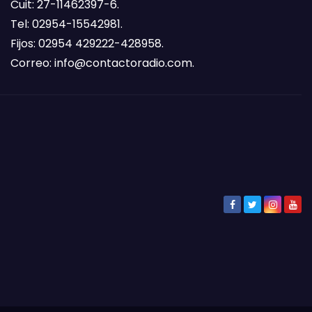
Cuit: 27-11462397-6.
Tel: 02954-15542981.
Fijos: 02954 429222-428958.
Correo:
info@contactoradio.com
.