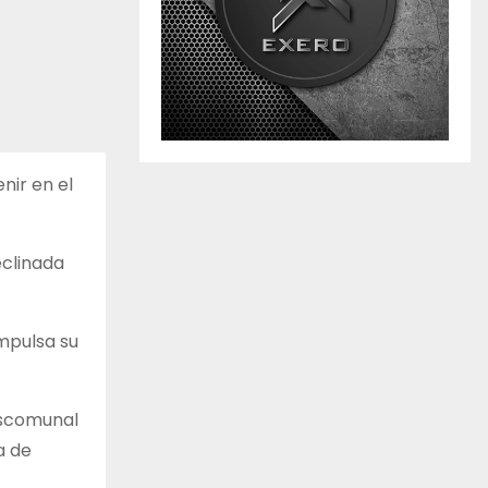
nir en el
eclinada
impulsa su
descomunal
a de