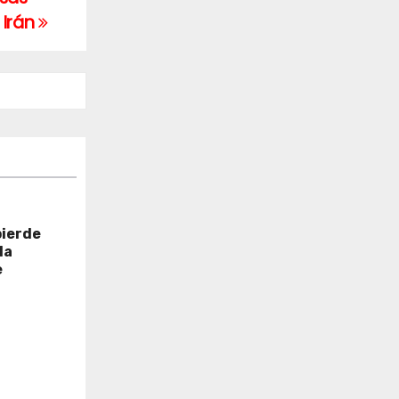
 Irán
pierde
la
e