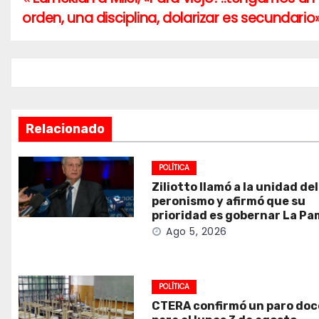
Navegación
orden, una disciplina, dolarizar es secundario
de
entradas
Relacionado
POLÍTICA
Ziliotto llamó a la unidad del
peronismo y afirmó que su
prioridad es gobernar La P
Ago 5, 2026
POLÍTICA
CTERA confirmó un paro do