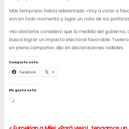
Más temprano había adelantado: «Voy a votar a favo
son en todo momento y lugar un robo de los políticos
«No obstante considero que la medida del gobierno, 
busca lograr un impacto electoral favorable. Tuviero
en plena campaña», dijo en declaraciones radiales.
Comparte esto:
Facebook
X
Me gusta esto:
Cargando...
Eurnekian a Milei; «Pará viejo! ..tengamos un