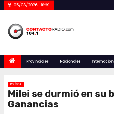
Skip
05/08/2026
18:29
to
content
Provinciales
Nacionales
Internacion
POLÍTICA
Milei se durmió en su 
Ganancias