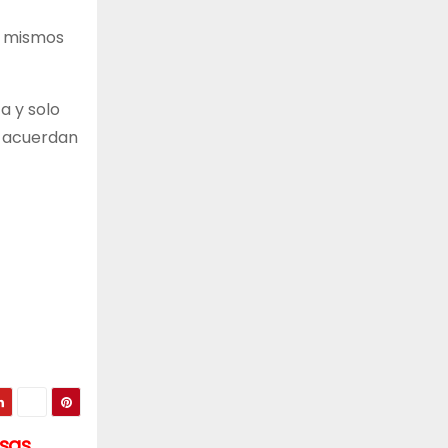
s mismos
a y solo
e acuerdan
usas