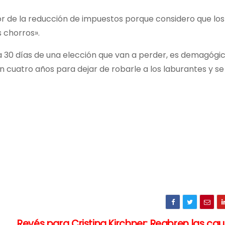
r de la reducción de impuestos porque considero que lo
 chorros».
a 30 días de una elección que van a perder, es demagógic
n cuatro años para dejar de robarle a los laburantes y s
Revés para Cristina Kirchner: Reabren las ca