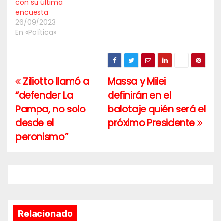
con su última
encuesta
26/09/2023
En «Política»
Ziliotto llamó a
Massa y Milei
Navegación
“defender La
definirán en el
de
Pampa, no solo
balotaje quién será el
entradas
desde el
próximo Presidente
peronismo”
Relacionado