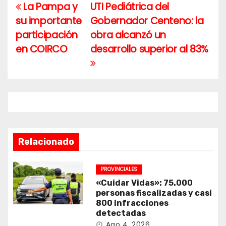
La Pampa y
UTI Pediátrica del
Navegación
su importante
Gobernador Centeno: la
de
participación
obra alcanzó un
entradas
en COIRCO
desarrollo superior al 83%
Relacionado
PROVINCIALES
«Cuidar Vidas»: 75.000
personas fiscalizadas y casi
800 infracciones
detectadas
Ago 4, 2026