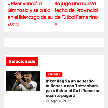
River venció a
Se jugó una nueva
Navegación
Gimnasia y se aleja
fecha del Provincial
de
en el liderazgo de su
de Fútbol Femenino
entradas
zona
Relacionado
DEPORTES
Inter llegó a un acuerdo
millonario con Tottenham
para fichar al Cuti Romero:
cuánto pagará
Ago 4, 2026