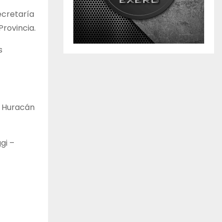
ecretaría
Provincia.
s
, Huracán
gi –