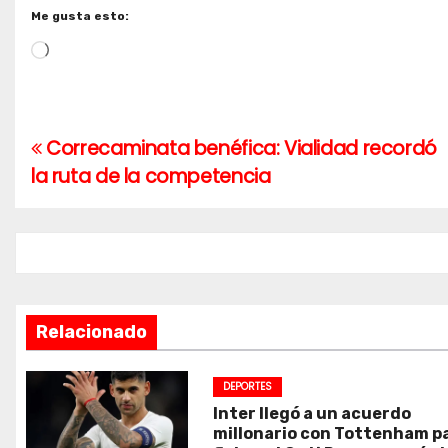
Me gusta esto:
Cargando...
Correcaminata benéfica: Vialidad recordó
Navegación
la ruta de la competencia
de
entradas
Relacionado
DEPORTES
Inter llegó a un acuerdo
millonario con Tottenham p