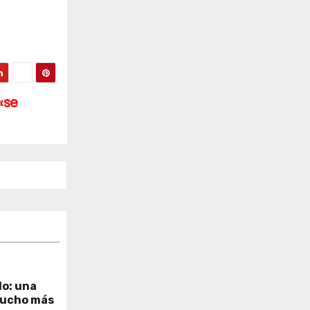
«se
lo: una
mucho más