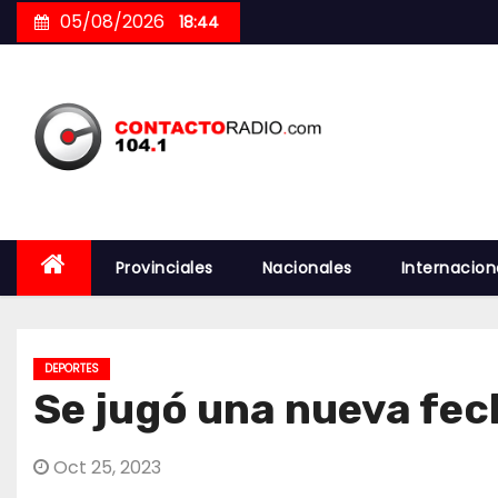
Skip
05/08/2026
18:44
to
content
Provinciales
Nacionales
Internacion
DEPORTES
Se jugó una nueva fec
Oct 25, 2023