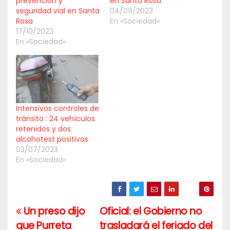
prevención y
en Santa Rosa
seguridad vial en Santa
04/09/2023
Rosa
En «Sociedad»
17/10/2023
En «Sociedad»
Intensivos controles de
tránsito : 24 vehículos
retenidos y dos
alcohotest positivos
03/07/2023
En «Sociedad»
Un preso dijo
Oficial: el Gobierno no
Navegación
que Purreta
trasladará el feriado del