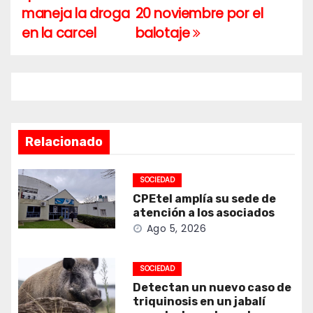
de
maneja la droga
20 noviembre por el
entradas
en la carcel
balotaje
Relacionado
SOCIEDAD
CPEtel amplía su sede de
atención a los asociados
Ago 5, 2026
SOCIEDAD
Detectan un nuevo caso de
triquinosis en un jabalí