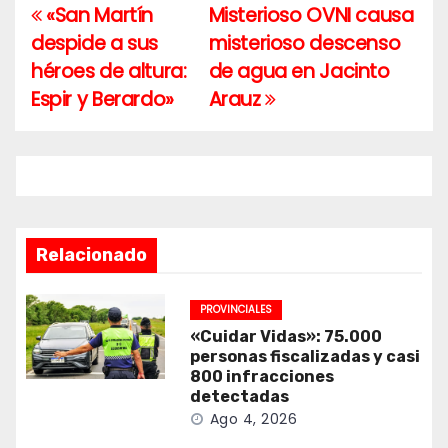
«San Martín
Misterioso OVNI causa
Navegación
despide a sus
misterioso descenso
de
héroes de altura:
de agua en Jacinto
entradas
Espir y Berardo»
Arauz
Relacionado
PROVINCIALES
«Cuidar Vidas»: 75.000
personas fiscalizadas y casi
800 infracciones
detectadas
Ago 4, 2026